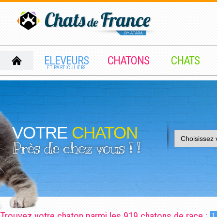
ELEVEURS
CHATONS
CHATS
ET PARTICULIERS
VOTRE
CHATON
Près de chez vous ! !
Trouvez votre chaton parmi les 919 chatons de race :
1