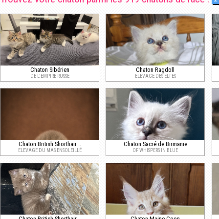
Chaton Sibérien
Chaton Ragdoll
DE L'EMPIRE RUSSE
ELEVAGE DES ELFES
Chaton British Shorthair ..
Chaton Sacré de Birmanie
ELEVAGE DU MAS ENSOLEILLÉ
OF WHISPERS IN BLUE
Chaton British Shorthair ..
Chaton Maine Coon